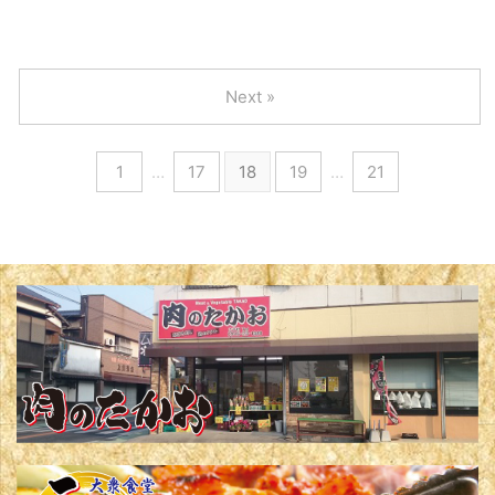
Next »
1
…
17
18
19
…
21